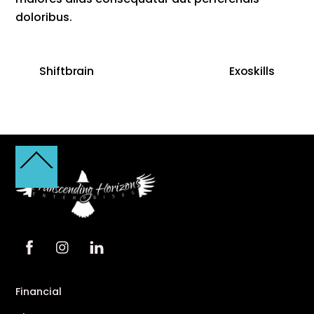
doloribus.
Shiftbrain
Exoskills
Back
To
Top
Financial