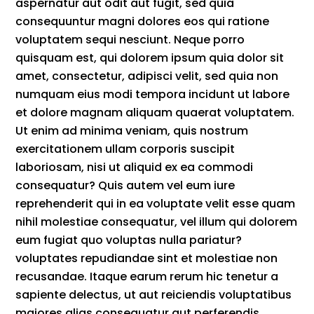
aspernatur aut odit aut fugit, sed quia
consequuntur magni dolores eos qui ratione
voluptatem sequi nesciunt. Neque porro
quisquam est, qui dolorem ipsum quia dolor sit
amet, consectetur, adipisci velit, sed quia non
numquam eius modi tempora incidunt ut labore
et dolore magnam aliquam quaerat voluptatem.
Ut enim ad minima veniam, quis nostrum
exercitationem ullam corporis suscipit
laboriosam, nisi ut aliquid ex ea commodi
consequatur? Quis autem vel eum iure
reprehenderit qui in ea voluptate velit esse quam
nihil molestiae consequatur, vel illum qui dolorem
eum fugiat quo voluptas nulla pariatur?
voluptates repudiandae sint et molestiae non
recusandae. Itaque earum rerum hic tenetur a
sapiente delectus, ut aut reiciendis voluptatibus
maiores alias consequatur aut perferendis