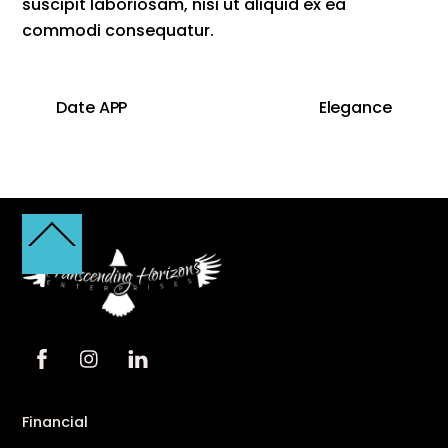
suscipit laboriosam, nisi ut aliquid ex ea
commodi consequatur.
Date APP
Elegance
Back
To
Top
Financial